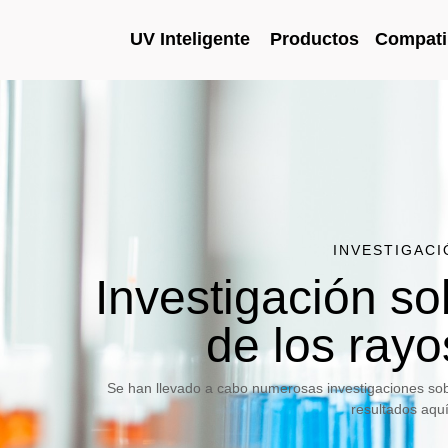
UV Inteligente
Productos
Compati
Academia UV
Investigación
INVESTIGACI
Investigación so
de los ray
Se han llevado a cabo numerosas investigaciones sobr
resultados aqu