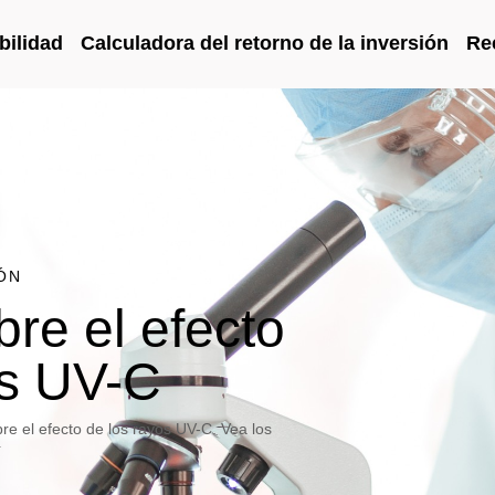
bilidad
Calculadora del retorno de la inversión
Re
ÓN
bre el efecto
os UV-C
e el efecto de los rayos UV-C. Vea los
í